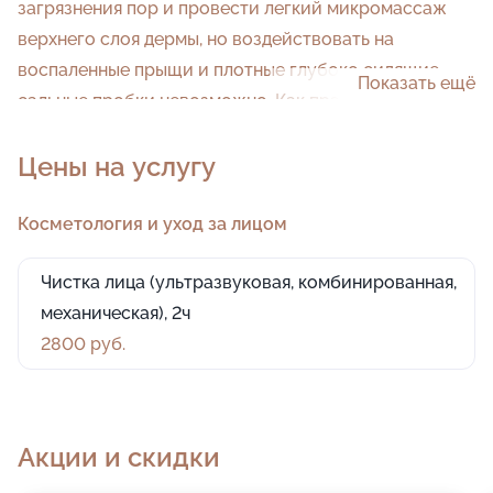
загрязнения пор и провести легкий микромассаж
верхнего слоя дермы, но воздействовать на
воспаленные прыщи и плотные глубоко сидящие
Показать ещё
сальные пробки невозможно. Как правило, сеанс
занимает полчаса, потому как затрачивается время
Цены на услугу
на нанесение специальных масок.
Косметология и уход за лицом
Чистка лица (ультразвуковая, комбинированная,
механическая), 2ч
2800 руб.
Акции и скидки